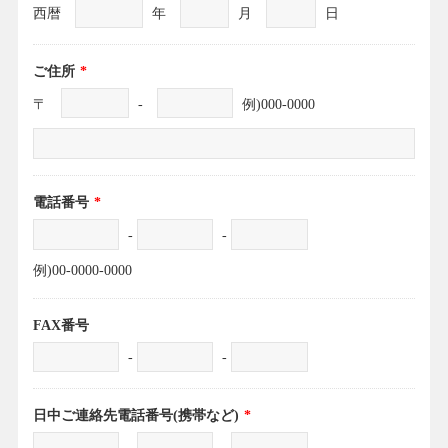
西暦
年
月
日
ご住所
*
〒
-
例)000-0000
電話番号
*
-
-
例)00-0000-0000
FAX番号
-
-
日中ご連絡先電話番号(携帯など)
*