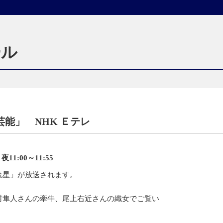
ール
能」 NHK Ｅテレ
夜11:00～11:55
流星」が放送されます。
村隼人さんの牽牛、尾上右近さんの織女でご覧い