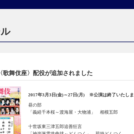
ール
〈歌舞伎座〉配役が追加されました
2017年3月3日(金)～27日(月) ※公演は終了いたし
昼の部
「義経千本桜～渡海屋・大物浦」 相模五郎
十世坂東三津五郎追善狂言
「神楽諷雲井曲毬～どんつく」 荷持どんつく