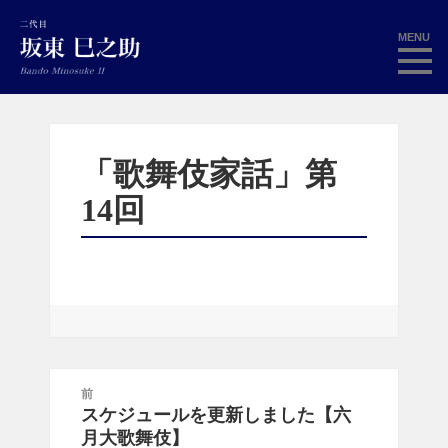
MENU
「歌舞伎家話」第
14回
投
前
稿
スケジュールを更新しました【六
前
ナ
月大歌舞伎】
の