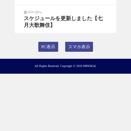
ビ
投
ゲ
稿:
次ページへ
ー
スケジュールを更新しました【七
次
シ
月大歌舞伎】
の
ョ
投
ン
稿:
PC表示
スマホ表示
All Rights Reserved, Copyright © 2016 MINOKAI.