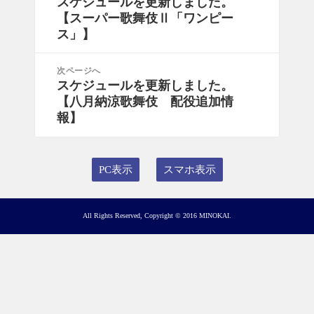
スケジュールを更新しました。
前
ナ
【スーパー歌舞伎Ⅱ「ワンピー
の
ビ
ス」】
投
ゲ
稿:
ー
次ページへ
シ
スケジュールを更新しました。
次
ョ
【八月納涼歌舞伎 配役追加情
の
ン
報】
投
稿:
PC表示
スマホ表示
All Rights Reserved, Copyright © 2016 MINOKAI.