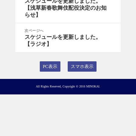
スケジュールを更新しました。
前
ナ
【浅草新春歌舞伎配役決定のお知
の
ビ
らせ】
投
ゲ
稿:
ー
次ページへ
シ
スケジュールを更新しました。
次
ョ
【ラジオ】
の
ン
投
稿:
PC表示
スマホ表示
All Rights Reserved, Copyright © 2016 MINOKAI.