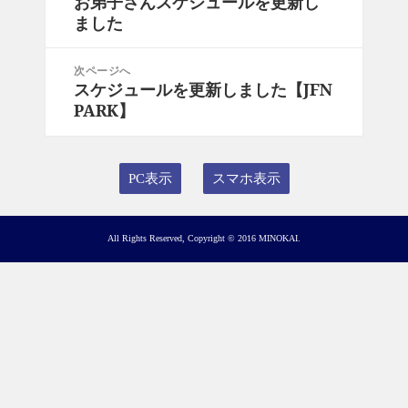
お弟子さんスケジュールを更新し
前
ナ
ました
の
ビ
投
ゲ
稿:
次ページへ
ー
スケジュールを更新しました【JFN
次
シ
PARK】
の
ョ
投
ン
稿:
PC表示
スマホ表示
All Rights Reserved, Copyright © 2016 MINOKAI.