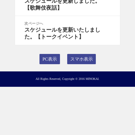
スケジュールを更新しました。
前
ナ
【歌舞伎夜話】
の
ビ
投
ゲ
稿:
次ページへ
ー
スケジュールを更新いたしまし
次
シ
た。【トークイベント】
の
ョ
投
ン
稿:
PC表示
スマホ表示
All Rights Reserved, Copyright © 2016 MINOKAI.