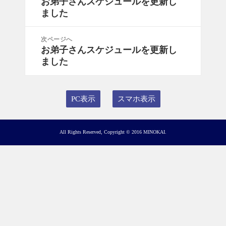
お弟子さんスケジュールを更新し
前
ナ
ました
の
ビ
投
ゲ
稿:
次ページへ
ー
お弟子さんスケジュールを更新し
次
シ
ました
の
ョ
投
ン
稿:
PC表示
スマホ表示
All Rights Reserved, Copyright © 2016 MINOKAI.