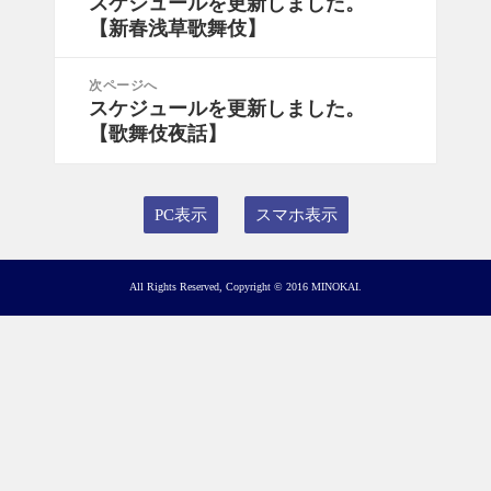
スケジュールを更新しました。
前
ナ
【新春浅草歌舞伎】
の
ビ
投
ゲ
稿:
次ページへ
ー
スケジュールを更新しました。
次
シ
【歌舞伎夜話】
の
ョ
投
ン
稿:
PC表示
スマホ表示
All Rights Reserved, Copyright © 2016 MINOKAI.