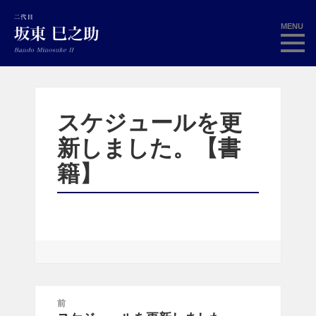
MENU
スケジュールを更
新しました。【書
籍】
投
前
稿