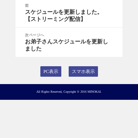
投
前
稿
スケジュールを更新しました。
前
ナ
【ストリーミング配信】
の
ビ
投
ゲ
稿:
次ページへ
ー
お弟子さんスケジュールを更新し
次
シ
ました
の
ョ
投
ン
稿:
PC表示
スマホ表示
All Rights Reserved, Copyright © 2016 MINOKAI.