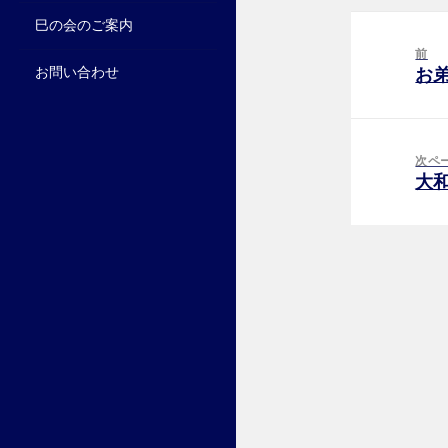
投
巳の会のご案内
稿
前
お
ナ
お問い合わせ
前
ビ
の
ゲ
投
ー
稿:
次ペ
シ
大
次
ョ
の
ン
投
稿: