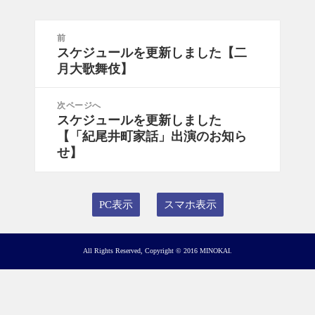
投
前
稿
スケジュールを更新しました【二
前
ナ
月大歌舞伎】
の
ビ
投
ゲ
稿:
次ページへ
ー
スケジュールを更新しました
次
シ
【「紀尾井町家話」出演のお知ら
の
ョ
せ】
投
ン
稿:
PC表示
スマホ表示
All Rights Reserved, Copyright © 2016 MINOKAI.