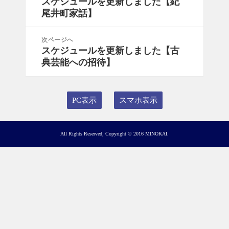
スケジュールを更新しました【紀
前
ナ
尾井町家話】
の
ビ
投
ゲ
稿:
次ページへ
ー
スケジュールを更新しました【古
次
シ
典芸能への招待】
の
ョ
投
ン
稿:
PC表示
スマホ表示
All Rights Reserved, Copyright © 2016 MINOKAI.