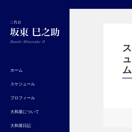
ム
ホーム
スケジュール
プロフィール
大和屋について
大和屋日記