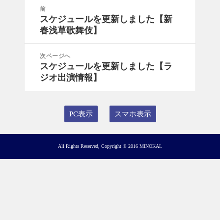
投
前
稿
スケジュールを更新しました【新
前
ナ
春浅草歌舞伎】
の
ビ
投
ゲ
稿:
次ページへ
ー
スケジュールを更新しました【ラ
次
シ
ジオ出演情報】
の
ョ
投
ン
稿:
PC表示
スマホ表示
All Rights Reserved, Copyright © 2016 MINOKAI.