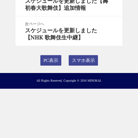
スケジュールを更新しました【壽
前
ナ
初春大歌舞伎】追加情報
の
ビ
投
ゲ
稿:
次ページへ
ー
スケジュールを更新しました
次
シ
【NHK 歌舞伎生中継】
の
ョ
投
ン
稿:
PC表示
スマホ表示
All Rights Reserved, Copyright © 2016 MINOKAI.