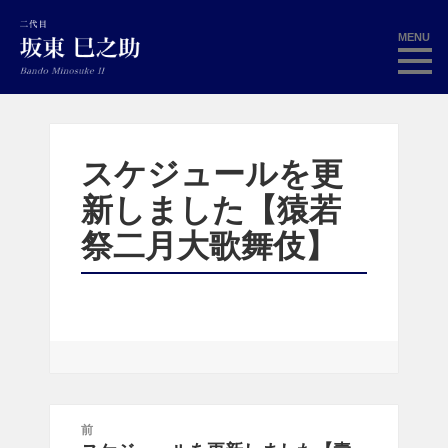
MENU
スケジュールを更
新しました【猿若
祭二月大歌舞伎】
投
前
稿